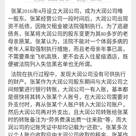
张某2016年4月设立大润公司，成为大润公司唯
一股东。张某经营公司一段时间后，大润公司出现
资不抵债，因拖欠租金被法院强制执行。为了逃避
债务，张某将大润公司的股东变更为其80多岁的老
母亲原某。张某认为，法院不能对一个体弱多病的
老年人采取强制执行措施，而且老母亲年事已高，
不需要乘坐飞机高铁，更不会去入住星级酒店，既
便被法院列入失信黑名单也无所谓。
法院在执行过程中，发现大润公司没有可供执行
的财产。张某作为大润公司股东期间与大润公司之
间频繁进行银行转账，大润公司一有入账，基本都
是很快将其转入张某个人账号，在大润公司需要对
外支付时，再从张某个人账户转入大润公司账户，
然后大润公司再对外支出，且大润公司转账给张某
时的转账备注为“劳务费演出费”“往来款”等，而大
润公司的记账凭证中却均记载为“还款”。张某多次
以个人账户收取应由大润公司收取的租金。张某作