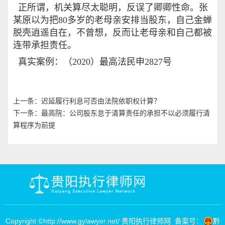
正所谓，机关算尽太聪明，反误了卿卿性命。张
某原以为把80多岁的老母亲安排当股东，自己金蝉
脱壳逍遥自在，不曾想，反而让老母亲和自己都被
连带承担责任。
真实案例：（2020）最高法民申2827号
上一条：
迟延履行利息可否由法院依职权计算？
下一条：
最高院：公司股东怠于清算责任的承担不以必须履行清
算程序为前提
Copyright ©
http://www.gylawyer.net/
贵阳执行律师网
备案号：
黔