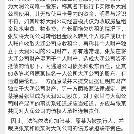
为大润公司唯一股东，称其名下银行卡实际系大润
公司使用，其无权使用卡号内的资金，明显与常识
不符。如其所称大润公司经营模式仅为收取房屋租
金和水电费、物业费，在长期拖欠房租的情况下，
张某将大润公司转租租金收入转到个人账户或以个
人账户收取大润公司应收租金，再称其个人财产独
立于大润公司的公司财产，亦有违常理。张某在将
大润公司财产混同于个人财产，造成大润公司资不
抵债的情形下，为逃避公司债务和股东责任，让其
80多岁老母原某挂名一人公司大润公司的股东，有
违道德伦理。一方面原某并未提交证据证明其财产
独立于大润公司财产，另一方面按照法律规定，原
某接替张某成为大润公司股东，对于张某与大润公
司财产混同的事实系知道或应当知道，亦应与张某
共同对大润公司的债权人承担连带责任。
因此，法院依法追加张某、原某为被执行人，并
裁决张某和原某对大润公司的债务承担联带责任。